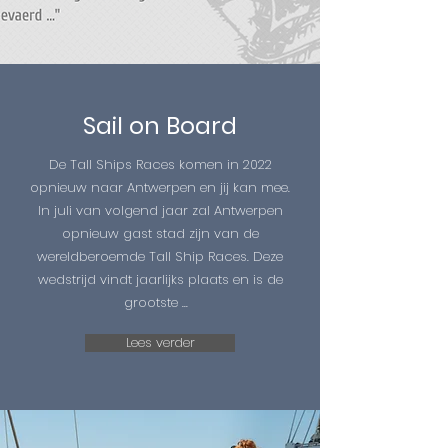
Sail on Board
De Tall Ships Races komen in 2022
opnieuw naar Antwerpen en jij kan mee.
In juli van volgend jaar zal Antwerpen
opnieuw gast stad zijn van de
wereldberoemde Tall Ship Races. Deze
wedstrijd vindt jaarlijks plaats en is de
grootste ...
Lees verder