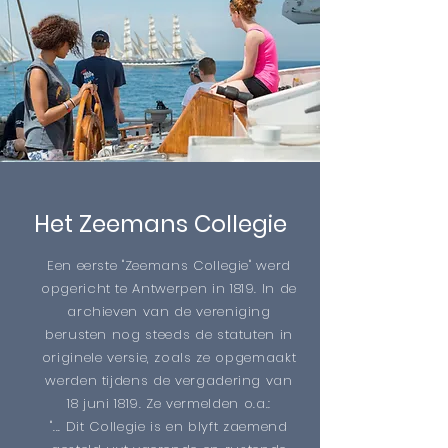
Het Zeemans Collegie
Een eerste "Zeemans Collegie" werd
opgericht te Antwerpen in 1819. In de
archieven van de vereniging
berusten nog steeds de statuten in
originele versie, zoals ze opgemaakt
werden tijdens de vergadering van
18 juni 1819. Ze vermelden o.a.:
"... Dit Collegie is en blyft zaemend