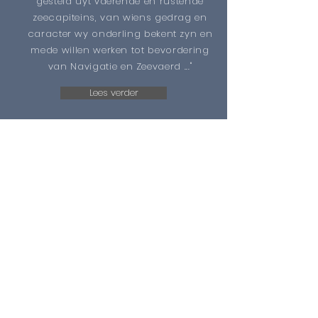
gesteld uyt vaerende en rustende
zeecapiteins, van wiens gedrag en
caracter wy onderling bekent zyn en
mede willen werken tot bevordering
van Navigatie en Zeevaerd ..."
Lees verder