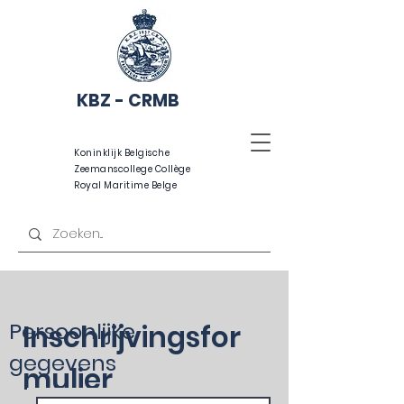
KBZ - CRMB
Koninklijk Belgische
Zeemanscollege Collège
Royal Maritime Belge
Persoonlijke
Inschrijvingsfor
gegevens
mulier