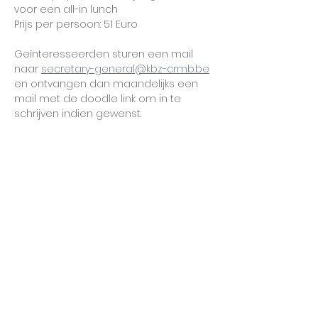
voor een all-in lunch 
Prijs per persoon: 51 Euro
Geïnteresseerden sturen een mail 
naar 
secretary-general@kbz-crmb.be
en ontvangen dan maandelijks een 
mail met de doodle link om in te 
schrijven indien gewenst.
Deel dit evenement