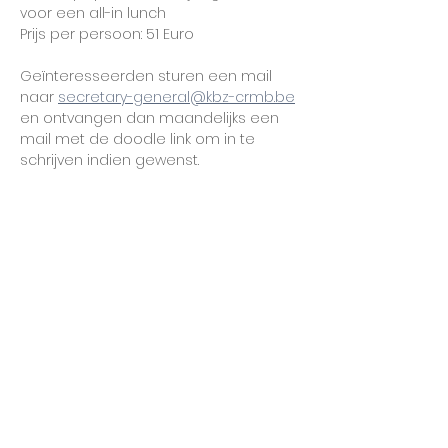
voor een all-in lunch 
Prijs per persoon: 51 Euro
Geïnteresseerden sturen een mail 
naar 
secretary-general@kbz-crmb.be
en ontvangen dan maandelijks een 
mail met de doodle link om in te 
schrijven indien gewenst.
Deel dit evenement